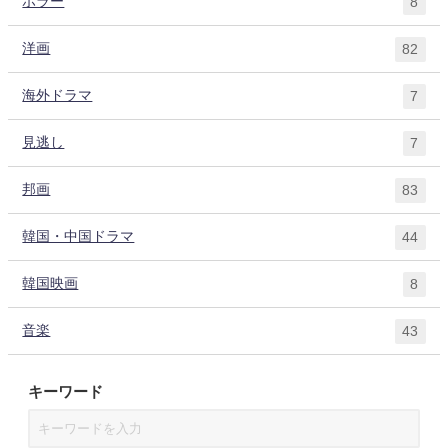
ホラー
8
洋画
82
海外ドラマ
7
見逃し
7
邦画
83
韓国・中国ドラマ
44
韓国映画
8
音楽
43
キーワード