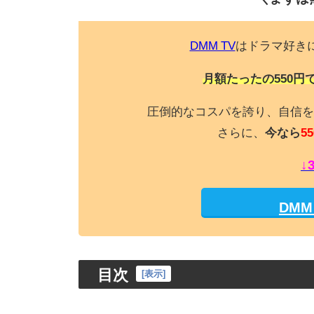
DMM TV
はドラマ好き
月額たったの550円
圧倒的なコスパを誇り、自信を
さらに、
今なら
55
↓
DM
目次
[
表示
]