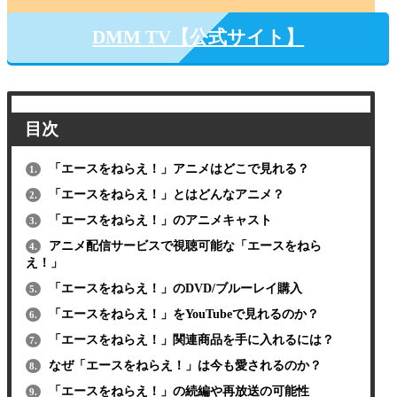
DMM TV【公式サイト】
目次
「エースをねらえ！」アニメはどこで見れる？
1.
「エースをねらえ！」とはどんなアニメ？
2.
「エースをねらえ！」のアニメキャスト
3.
アニメ配信サービスで視聴可能な「エースをねら
4.
え！」
「エースをねらえ！」のDVD/ブルーレイ購入
5.
「エースをねらえ！」をYouTubeで見れるのか？
6.
「エースをねらえ！」関連商品を手に入れるには？
7.
なぜ「エースをねらえ！」は今も愛されるのか？
8.
「エースをねらえ！」の続編や再放送の可能性
9.