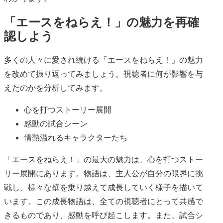
「エースをねらえ！」の魅力を再確
認しよう
多くの人々に愛され続ける「エースをねらえ！」の魅力
を改めて振り返ってみましょう。視聴者に何が影響を与
えたのかを分析してみます。
心を打つストーリー展開
感動の試合シーン
情熱溢れるキャラクターたち
「エースをねらえ！」の最大の魅力は、心を打つストー
リー展開にあります。物語は、主人公が自分の限界に挑
戦し、様々な壁を乗り越えて成長していく様子を描いて
います。この成長物語は、全ての視聴者にとって共感で
きるものであり、感動を呼び起こします。また、試合シ