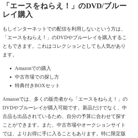
「エースをねらえ！」のDVD/ブルー
レイ購入
もしインターネットでの配信を利用しないという方は、
「エースをねらえ！」のDVDやブルーレイを購入するこ
ともできます。これはコレクションとしても人気があり
ます。
Amazonでの購入
中古市場での探し方
特典付きBOXセット
Amazonでは、多くの販売者から「エースをねらえ！」の
DVDやブルーレイが購入可能です。新品だけでなく、中
古品も出品されているため、自分の予算に合わせて探す
ことができます。また、中古市場やオークションサイト
では、よりお得に手に入ることもあります。特に限定版