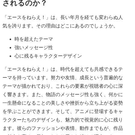
されるのか？
「エースをねらえ！」は、長い年月を経ても変わらぬ人
気を誇ります。その理由はどこにあるのでしょうか。
時を超えたテーマ
強いメッセージ性
心に残るキャラクターデザイン
「エースをねらえ！」は、時代を超えても共感できるテ
ーマを持っています。努力や友情、成長という普遍的な
テーマが描かれており、これらの要素が視聴者の心に深
く響きます。また、物語のメッセージ性も強く、何かに
一生懸命になることの美しさや挫折から立ち上がる姿勢
を学ぶことができます。そして、アニメに登場するキャ
ラクターたちのデザインも、魅力的で視覚的に心に残り
ます。彼らのファッションや表情、動作までもが、作品