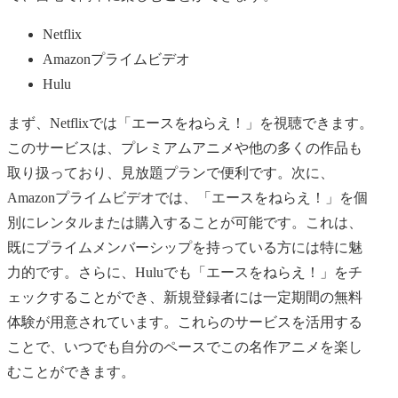
Netflix
Amazonプライムビデオ
Hulu
まず、Netflixでは「エースをねらえ！」を視聴できます。
このサービスは、プレミアムアニメや他の多くの作品も
取り扱っており、見放題プランで便利です。次に、
Amazonプライムビデオでは、「エースをねらえ！」を個
別にレンタルまたは購入することが可能です。これは、
既にプライムメンバーシップを持っている方には特に魅
力的です。さらに、Huluでも「エースをねらえ！」をチ
ェックすることができ、新規登録者には一定期間の無料
体験が用意されています。これらのサービスを活用する
ことで、いつでも自分のペースでこの名作アニメを楽し
むことができます。