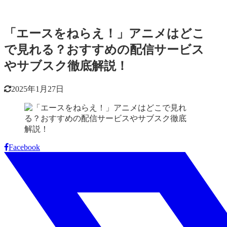
「エースをねらえ！」アニメはどこ
で見れる？おすすめの配信サービス
やサブスク徹底解説！
2025年1月27日
Facebook