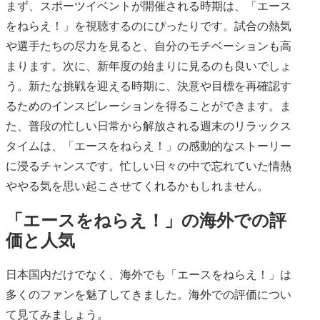
まず、スポーツイベントが開催される時期は、「エース
をねらえ！」を視聴するのにぴったりです。試合の熱気
や選手たちの尽力を見ると、自分のモチベーションも高
まります。次に、新年度の始まりに見るのも良いでしょ
う。新たな挑戦を迎える時期に、決意や目標を再確認す
るためのインスピレーションを得ることができます。ま
た、普段の忙しい日常から解放される週末のリラックス
タイムは、「エースをねらえ！」の感動的なストーリー
に浸るチャンスです。忙しい日々の中で忘れていた情熱
ややる気を思い起こさせてくれるかもしれません。
「エースをねらえ！」の海外での評
価と人気
日本国内だけでなく、海外でも「エースをねらえ！」は
多くのファンを魅了してきました。海外での評価につい
て見てみましょう。