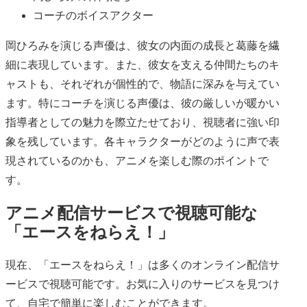
コーチのボイスアクター
岡ひろみを演じる声優は、彼女の内面の成長と葛藤を繊
細に表現しています。また、彼女を支える仲間たちのキ
ャストも、それぞれが個性的で、物語に深みを与えてい
ます。特にコーチを演じる声優は、彼の厳しいが暖かい
指導者としての魅力を際立たせており、視聴者に強い印
象を残しています。各キャラクターがどのように声で表
現されているのかも、アニメを楽しむ際のポイントで
す。
アニメ配信サービスで視聴可能な
「エースをねらえ！」
現在、「エースをねらえ！」は多くのオンライン配信サ
ービスで視聴可能です。お気に入りのサービスを見つけ
て、自宅で簡単に楽しむことができます。