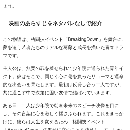
ょう。
映画のあらすじをネタバレなしで紹介
この物語は、格闘技イベント「BreakingDown」を舞台に、
夢を追う若者たちのリアルな葛藤と成長を描いた青春ドラ
マです。
主人公は、無実の罪を着せられて少年院に送られた青年イ
クト。彼はそこで、同じく心に傷を負ったリョーマと運命
的な出会いを果たします。最初は反発し合う二人ですが、
共に過ごす中で次第に固い友情で結ばれていきます。
ある日、二人は少年院で朝倉未来のスピーチ映像を目に
し、その言葉に心を激しく揺さぶられます。これをきっか
けに、彼らは人生を変えるため、格闘技イベント
「BreakingDown」の舞台に立つことを決意します。しか