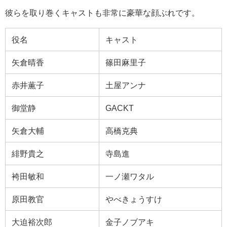
彼らを取り巻くキャストも非常に豪華な顔ぶれです。
役名
キャスト
矢倉晴香
篠田麻里子
赤井薫子
土屋アンナ
御堂静
GACKT
矢倉大輔
高橋克典
緋野貴之
寺島進
袴田敏和
一ノ瀬ワタル
原田教官
やべきょうすけ
大迫裕次郎
金子ノブアキ