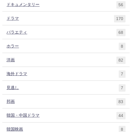
ドキュメンタリー
56
ドラマ
170
バラエティ
68
ホラー
8
洋画
82
海外ドラマ
7
見逃し
7
邦画
83
韓国・中国ドラマ
44
韓国映画
8