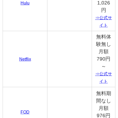
1,026
Hulu
円
⇒公式サ
イト
無料体
験無し
月額
790円
Netflix
～
⇒公式サ
イト
無料期
間なし
月額
FOD
976円