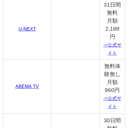
31日間
無料
月額
2,189
U-NEXT
円
⇒公式サ
イト
無料体
験無し
月額
ABEMA TV
960円
⇒公式サ
イト
30日間