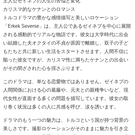
主人公ゼイネプの人生の苦悩と変化
カリスマ的なケナンとのロマンス
トルコドラマの豊かな感情描写と美しいロケーション
「Erkek Severse」は、主人公であるゼイネプを中心に展開
される感動的でリアルな物語です。彼女は大学時代に出会
い結婚した夫オクタイの不貞が原因で離婚し、双子の子ど
もたちと共に新しい生活をスタートさせます。人間不信に
陥った彼女ですが、カリスマ性に満ちたケナンとの出会い
がその閉ざされた心を揺さぶります。
このドラマは、単なる恋愛物ではありません。ゼイネプの
人間関係における心の葛藤や、元夫との親権争いなど、現
代女性が直面する多くの問題を描写しています。彼女の取
り巻く状況は多くの人に共感を呼び、涙を誘います。
ドラマのもう一つの魅力は、トルコという国が持つ背景の
美しさです。撮影ロケーションがそのままに魅力を引き立