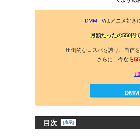
DMM TV
はアニメ好き
月額たったの550円
圧倒的なコスパを誇り、自信を
さらに、
今なら
55
↓
DM
目次
[
表示
]