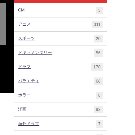
CM
3
アニメ
311
スポーツ
20
ドキュメンタリー
56
ドラマ
170
バラエティ
68
ホラー
8
洋画
82
海外ドラマ
7