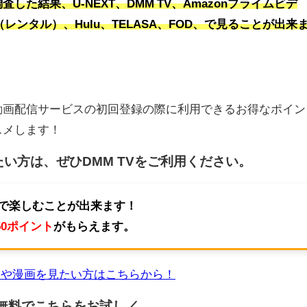
した結果、U-NEXT、DMM TV、Amazonプライムビデ
CA（レンタル）、Hulu、TELASA、FOD、で見ることが出来
動画配信サービスの初回登録の際に利用できるお得なポイン
スメします！
たい方は、ぜひ
DMM TV
をご利用ください。
題で楽しむことが出来ます！
50ポイント
がもらえます。
マや漫画を見たい方はこちらから！
無料でこちらを
お試し／