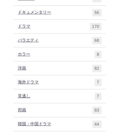
ドキュメンタリー
56
ドラマ
170
バラエティ
68
ホラー
8
洋画
82
海外ドラマ
7
見逃し
7
邦画
83
韓国・中国ドラマ
44