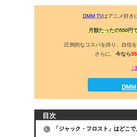
DMM TV
はアニメ好き
月額たったの550円
圧倒的なコスパを誇り、自信を
さらに、
今なら
55
↓
DM
目次
「ジャック・フロスト」はどこで
1.