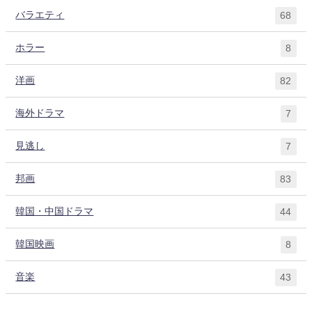
バラエティ
68
ホラー
8
洋画
82
海外ドラマ
7
見逃し
7
邦画
83
韓国・中国ドラマ
44
韓国映画
8
音楽
43