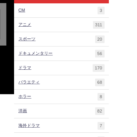
CM
3
アニメ
311
スポーツ
20
ドキュメンタリー
56
ドラマ
170
バラエティ
68
ホラー
8
洋画
82
海外ドラマ
7