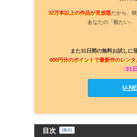
32万本以上の作品が見放題
だから、映
あなたの「観たい」
また31日間の無料お試しに
600円分のポイントで最新作のレン
↓3
U-
目次
[
表示
]