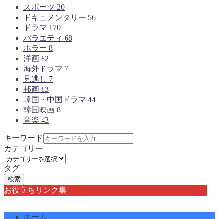
スポーツ
20
ドキュメンタリー
56
ドラマ
170
バラエティ
68
ホラー
8
洋画
82
海外ドラマ
7
見逃し
7
邦画
83
韓国・中国ドラマ
44
韓国映画
8
音楽
43
キーワード
カテゴリー
タグ
検索
お役立ちリンク集
ホーム