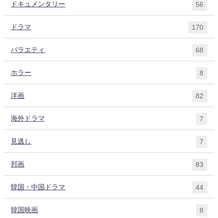
ドキュメンタリー
56
ドラマ
170
バラエティ
68
ホラー
8
洋画
82
海外ドラマ
7
見逃し
7
邦画
83
韓国・中国ドラマ
44
韓国映画
8