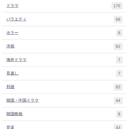
ドラマ
170
バラエティ
68
ホラー
8
洋画
82
海外ドラマ
7
見逃し
7
邦画
83
韓国・中国ドラマ
44
韓国映画
8
音楽
43