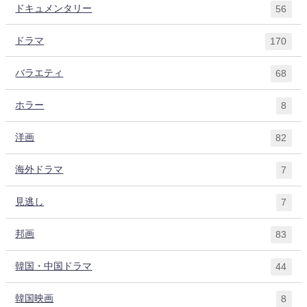
ドキュメンタリー
56
ドラマ
170
バラエティ
68
ホラー
8
洋画
82
海外ドラマ
7
見逃し
7
邦画
83
韓国・中国ドラマ
44
韓国映画
8