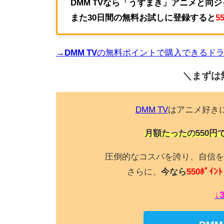
DMM TVなら「うずまき」アニメと同
また30日間の無料お試しに登録すると
5
→DMM TV
の無料ポイントで購入できるド
＼まずは
DMM TV
はアニメ好き
月額たったの550円
圧倒的なコスパを誇り、自信を
さらに、
今なら
550ﾎﾟｲﾝﾄ
↓