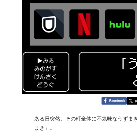
Facebook
p
ある日突然、その町全体に不気味なうずま
まき」。