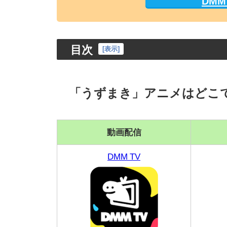
DM
目次
[
表示
]
「うずまき」アニメはどこ
動画配信
DMM TV