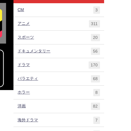
CM
3
アニメ
311
スポーツ
20
ドキュメンタリー
56
ドラマ
170
バラエティ
68
ホラー
8
洋画
82
海外ドラマ
7