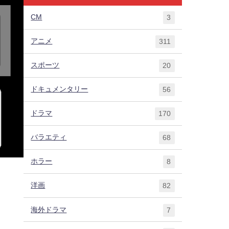
CM
3
アニメ
311
スポーツ
20
ドキュメンタリー
56
ドラマ
170
バラエティ
68
ホラー
8
洋画
82
海外ドラマ
7