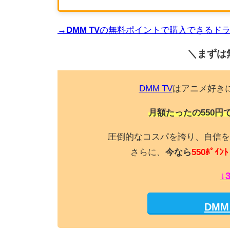
→DMM TV
の無料ポイントで購入できるド
＼まずは
DMM TV
はアニメ好き
月額たったの550円
圧倒的なコスパを誇り、自信を
さらに、
今なら
550ﾎﾟｲﾝﾄ
↓
DM