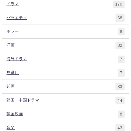
ドラマ
170
バラエティ
68
ホラー
8
洋画
82
海外ドラマ
7
見逃し
7
邦画
83
韓国・中国ドラマ
44
韓国映画
8
音楽
43